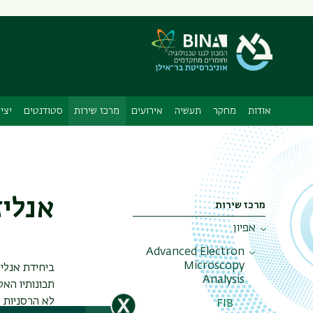
תפריט
משני
אודות
מחקר
תעשיה
אירועים
מרכז שירות
סטודנטים
יצי
אנליז
מרכז שירות
אפיון
Advanced Electron
Microscopy
ביחידת אנלי
Analysis
תכונותיו האט
לא הרסניות 
FIB