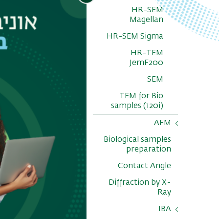
ומנתחת ניסוי
HR-SEM
Magellan
HR-SEM Sigma
HR-TEM
JemF200
SEM
TEM for Bio
samples (120i)
etron
AFM
el 5SDH
Biological samples
AFM Icon
C, USA)
preparation
AFM Multimode
Contact Angle
V
Diffraction by X-
Dimension
FastScan Bio
Ray
תאריך עדכון אחרון : 023
IBA