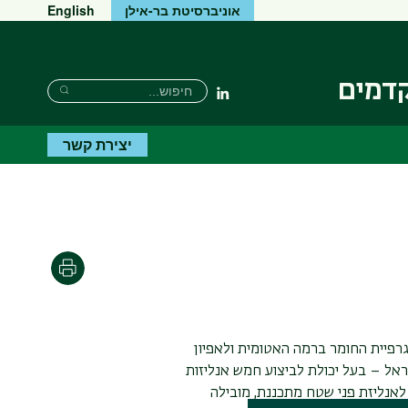
אוניברסיטת בר-אילן
English
קדמים
חיפוש
חיפוש
Linkedin
חיפוש
יצירת קשר
הדפסה
פיית החומר ברמה האטומית ולאפיון
שראל – בעל יכולת לביצוע חמש אנליזות
לאנליזת פני שטח מתכננת, מובילה