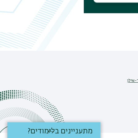
-אילן
מתעניינים בלימודים?