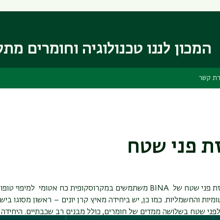
דילוג
דילוג
לתוכן
לתפריט
ניווט
העיקרי
ראשי
המכון לננו טכנולוגיה וחומרים מת
רת קשר
ת פני שטח
זת פני שטח של
BINA
משתמשים במקרוסקופית כח אטומי למיפוי טופוגר
ומיות והחשמליות. כמו כן, יש ביחידה מאיץ קרן יונים – ראשון מסוגו בי
לפני שטח בשלושה ממדים של חומרים, כולל מבנים רב שכבתיים. היחידה 