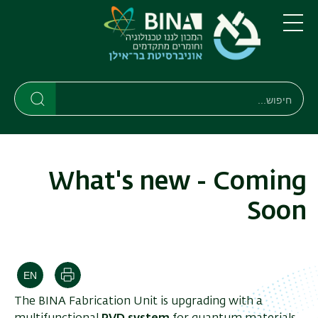
דילוג
דילוג
לתוכן
לתפריט
ניווט
העיקרי
תפריט
ראשי
חיפוש
חיפוש
חיפוש
What's new - Coming
Soon
הדפסה
The BINA Fabrication Unit is upgrading with a