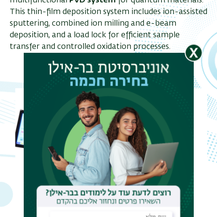
multifunctional
PVD system
for quantum materials.
This thin-film deposition system includes ion-assisted
sputtering, combined ion milling and e-beam
deposition, and a load lock for efficient sample
תפר
transfer and controlled oxidation processes.
משנ