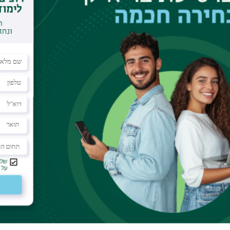
(MIXA) והפבריקציה של BINA בהתאם לסטנדרטים הבינלאומיים הגבוה
 מחקר.
הציוד המתקדם של BINA, יחד עם צוות מקצועי ומנוסה, עומדים לרשותכם 
ני ועד לניתוח הסופי, צוות המומחים הייעודי שלנו מלווה אתכם לאורך כל 
ד היום-
gr.biunano@biu.ac.il
פברקיציה