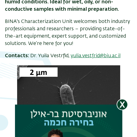
humid conditions. Ideal for wet, oily, or non-
conductive samples with minimal preparation.
BINA's Characterization Unit welcomes both industry
professionals and researchers – providing state-of-
תפר
the-art equipment, expert support, and customized
משנ
solutions. We’re here for you!
Contacts:
Dr. Yuila Vestrfid,
yulia.vestfrid@biu.ac.il