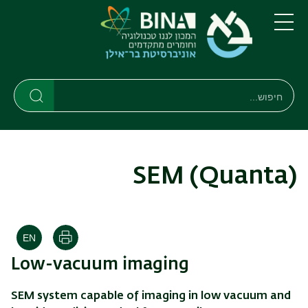
דילוג
דילוג
לתוכן
לתפריט
ניווט
העיקרי
תפריט
ראשי
חיפוש
חיפוש
חיפוש
SEM (Quanta)
הדפסה
Low-vacuum imaging
SEM system capable of imaging in low vacuum and