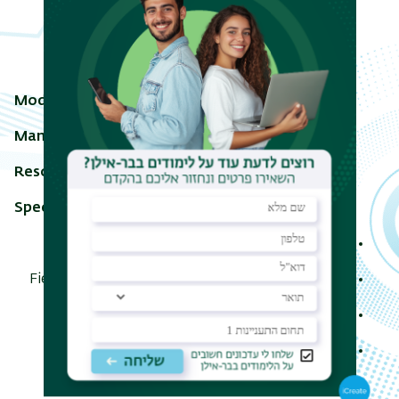
Model:
Quanta FEG 250
Manufacture:
Thermo Fisher Scientific
Resolution:
3 nm
Specifications:
Accelerating voltage: 1 to 30 kV
Field Emission Gun (FEG, Schottky field emitter)
High/Low vacuum
Large specimen stage
Extended vacuum mode (wet-ESEM)