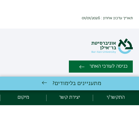
תאריך עדכון אחרון : 01/01/2026
כניסה לעורכי האתר
מתעניינים בלימודים?
'כל הזכויות שמורות:
המכון לננו טכנולוגיה וחומרים מתקדמים
|
אוניברסיטת בר אילן רמת גן 5290002 | טלפון: 03-5317067'
התקשר/י
יצירת קשר
מיקום
יצירת קשר
פיתוח:
אגף תקשוב, אוניברסיטת בר-אילן
הצהרת נגישות
מדיניות פרטיות
אקדימה בר-אילן