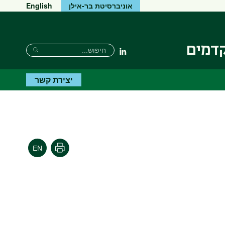
אוניברסיטת בר-אילן
English
קדמים
חיפוש
חיפוש
Linkedin
חיפוש
יצירת קשר
הדפסה