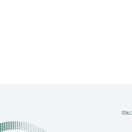
-אילן