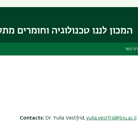
דילוג
דילוג
לתוכן
לתפריט
ניווט
העיקרי
ראשי
המכון לננו טכנולוגיה וחומרים מת
רת קשר
Contacts:
Dr. Yuila Vestfrid,
yulia.vestfrid@biu.ac.il