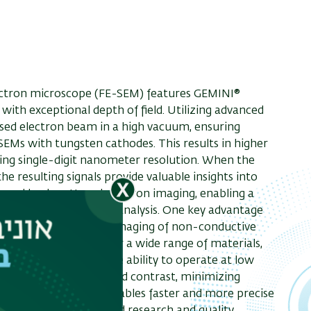
lectron microscope (FE-SEM) features GEMINI®
 with exceptional depth of field. Utilizing advanced
cused electron beam in a high vacuum, ensuring
EMs with tungsten cathodes. This results in higher
ving single-digit nanometer resolution. When the
e resulting signals provide valuable insights into
 and backscattered electron imaging, enabling a
l and fracture surface analysis. One key advantage
capability, which allows imaging of non-conductive
 This makes it ideal for a wide range of materials,
gical samples. With the ability to operate at low
ion imaging with improved contrast, minimizing
n-class EDS geometry enables faster and more precise