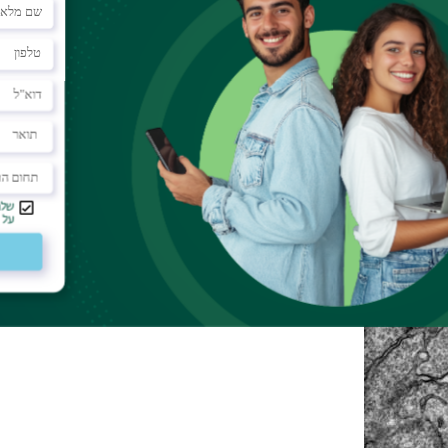
elemental analysis, making the Sigma 360 VP a pow
control applications.
Resolution:
0.9 nm (15kV)
2 nm (500 V)
Read More