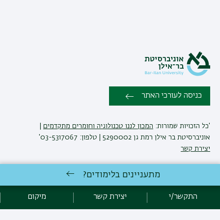
כניסה לעורכי האתר
'כל הזכויות שמורות:
המכון לננו טכנולוגיה וחומרים מתקדמים
|
אוניברסיטת בר אילן רמת גן 5290002 | טלפון: 03-5317067'
יצירת קשר
מתעניינים בלימודים?
פיתוח:
אגף תקשוב, אוניברסיטת בר-אילן
הצהרת נגישות
מדיניות פרטיות
התקשר/י
יצירת קשר
מיקום
אקדימה בר-אילן