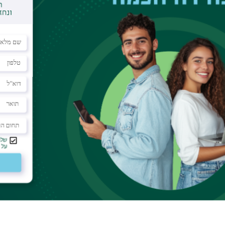
Parameter Scanner
:
Z range:
≤ 3.5 μm
Controller:
NanoScopeV
Max sample size:
210 mm vacuum chuck for 
Motorized position stage: 180 mm × 150 mm inspe
Optical
Microscope
:
5- megapixel digital c
and motorized focus
X-Y tip-velocity max.(1% tracking error) >2m
<< Back