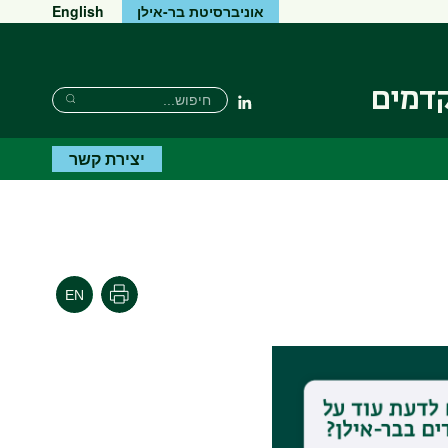
אוניברסיטת בר-אילן
English
קדמים
חיפוש
חיפוש
Linkedin
חיפוש
יצירת קשר
הדפסה