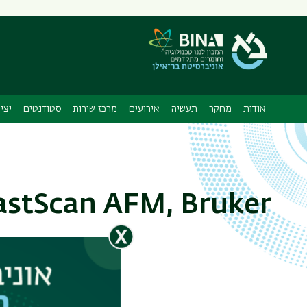
תפריט
משני
אודות
מחקר
תעשיה
אירועים
מרכז שירות
סטודנטים
יצי
astScan AFM, Bruker
- 30 μm