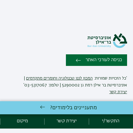
כניסה לעורכי האתר
'כל הזכויות שמורות:
המכון לננו טכנולוגיה וחומרים מתקדמים
|
אוניברסיטת בר אילן רמת גן 5290002 | טלפון: 03-5317067'
יצירת קשר
מתעניינים בלימודים?
פיתוח:
אגף תקשוב, אוניברסיטת בר-אילן
הצהרת נגישות
מדיניות פרטיות
התקשר/י
יצירת קשר
מיקום
אקדימה בר-אילן